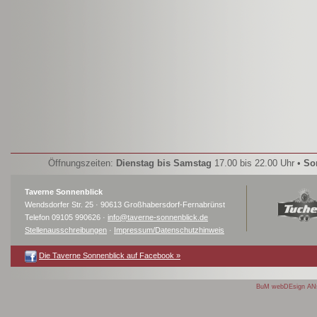
Öffnungszeiten:
Dienstag bis Samstag
17.00 bis 22.00 Uhr •
So
Taverne Sonnenblick
Wendsdorfer Str. 25 · 90613 Großhabersdorf-Fernabrünst
Telefon 09105 990626 ·
info@taverne-sonnenblick.de
Stellenausschreibungen
·
Impressum/Datenschutzhinweis
Die Taverne Sonnenblick auf Facebook »
BuM webDEsign AN